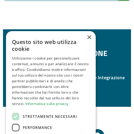
×
FONDO EUROPEO ASILO
Questo sito web utilizza
cookie
MIGRAZIONE E INTEGRAZIONE
Utilizziamo i cookie per personalizzare
(FAMI) 2021–2027
contenuti, annunci e per analizzare il nostro
traffico. Condividiamo inoltre informazioni
sul tuo utilizzo del nostro sito con i nostri
Obiettivo Specifico 2 – Migrazione legale e Integrazione
partner pubblicitari e di analisi che
– Misura 2.d / Ambito 2.h
potrebbero combinarle con altre
PROG. 1055 – CUP H59G24000140007
informazioni che hai fornito loro o che
hanno raccolto dal tuo utilizzo dei loro
servizi.
Informativa sulla privacy
STRETTAMENTE NECESSARI
PERFORMANCE